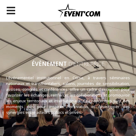
ÉVÈNEMENT
D'ENTREPRISE
L'événementiel institutionnel en Corse, à travers séminaires
nationaux et transfrontaliers, salons, journées de sensibilisation,
assises, congrès et conférences, offre un cadre d'exception pour
favoriser les échanges, renforcer les collaborations et promouvoir
les enjeux territoriaux et internationaux. Ces rencontres sont des
moments clés pour inspirer l'innovation et développer des
synergies entre acteurs publics et privés.