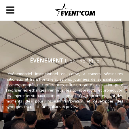
ÉVÈNEMENT
D'ENTREPRISE
L'événementiel institutionnel en Corse, à travers séminaires
nationaux et transfrontaliers, salons, journées de sensibilisation,
assises, congrès et conférences, offre un cadre d'exception pour
favoriser les échanges, renforcer les collaborations et promouvoir
les enjeux territoriaux et internationaux. Ces rencontres sont des
moments clés pour inspirer l'innovation et développer des
synergies entre acteurs publics et privés.