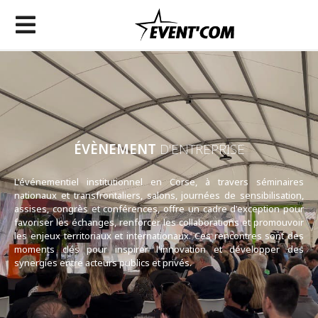
ÉVÈNEMENT
D'ENTREPRISE
L'événementiel institutionnel en Corse, à travers séminaires
nationaux et transfrontaliers, salons, journées de sensibilisation,
assises, congrès et conférences, offre un cadre d'exception pour
favoriser les échanges, renforcer les collaborations et promouvoir
les enjeux territoriaux et internationaux. Ces rencontres sont des
moments clés pour inspirer l'innovation et développer des
synergies entre acteurs publics et privés.