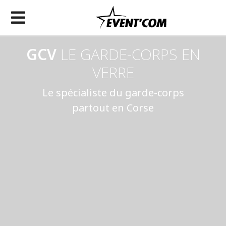
GCV
LE GARDE-CORPS EN
VERRE
Le spécialiste du garde-corps
partout en Corse